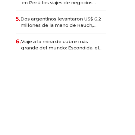
en Perú los viajes de negocios
dejan de ser reuniones para
convertirse en experiencias
5.
Dos argentinos levantaron US$ 6,2
transformadoras
millones de la mano de Rauch,
Englebienne y Woloski
6.
Viaje a la mina de cobre más
grande del mundo: Escondida, el
gigante chileno que exporta US$
14.000 millones anuales