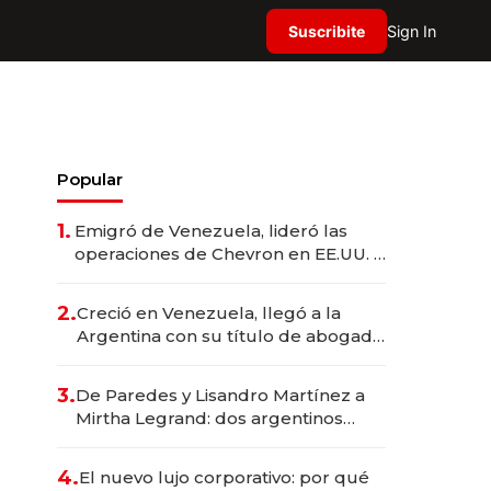
Suscribite
Sign In
Popular
1.
Emigró de Venezuela, lideró las
operaciones de Chevron en EE.UU. y
hoy es la única mujer CEO en Vaca
Muerta
2.
Creció en Venezuela, llegó a la
Argentina con su título de abogado
y construyó un imperio
gastronómico que revoluciona las
3.
De Paredes y Lisandro Martínez a
marcas "fast premium"
Mirtha Legrand: dos argentinos
impulsan el negocio del wellness
deportivo y el cuidado corporal
4.
El nuevo lujo corporativo: por qué