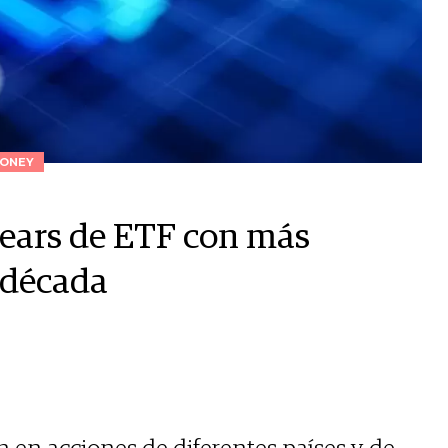
ONEY
dears de ETF con más
 década