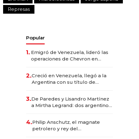
Represas
Popular
1.
Emigró de Venezuela, lideró las
operaciones de Chevron en
EE.UU. y hoy es la única mujer
CEO en Vaca Muerta
2.
Creció en Venezuela, llegó a la
Argentina con su título de
abogado y construyó un imperio
gastronómico que revoluciona
3.
De Paredes y Lisandro Martínez
las marcas "fast premium"
a Mirtha Legrand: dos argentinos
impulsan el negocio del wellness
deportivo y el cuidado corporal
4.
Philip Anschutz, el magnate
petrolero y rey del
entretenimiento que va por la