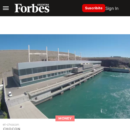
Sign In
Suscribite
MONEY
el-chocon
CHOCON