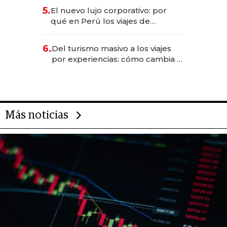
licitación de Tecnópolis junto a
5.
El nuevo lujo corporativo: por
Fénix
qué en Perú los viajes de
negocios dejan de ser reuniones
para convertirse en experiencias
6.
Del turismo masivo a los viajes
transformadoras
por experiencias: cómo cambia el
negocio de la asistencia al viajero
Más noticias