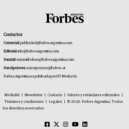
Contactos
Comercial:
publicidad@forbesargentina.com
Editorial:
info@forbesargentina.com
Summit:
summitforbes@forbesargentina.com
Suscripciones:
suscripciones@forbes.ar
Forbes Argentina es publicada por HT Media SA.
MediaKit
|
Newsletter
|
Contacto
|
Valores y estándares editoriales
|
Términos y condiciones
|
Legales
|
© 2026. Forbes Argentina. Todos
los derechos reservados.