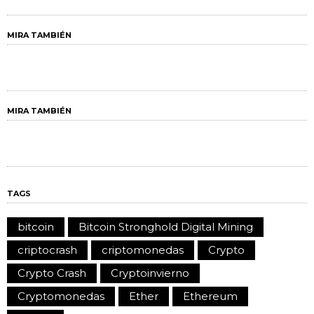
MIRA TAMBIÉN
MIRA TAMBIÉN
TAGS
bitcoin
Bitcoin Stronghold Digital Mining
criptocrash
criptomonedas
Crypto
Crypto Crash
Cryptoinvierno
Cryptomonedas
Ether
Ethereum