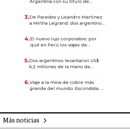
Argentina con su título de
abogado y construyó un imperio
gastronómico que revoluciona
3.
De Paredes y Lisandro Martínez
las marcas "fast premium"
a Mirtha Legrand: dos argentinos
impulsan el negocio del wellness
deportivo y el cuidado corporal
4.
El nuevo lujo corporativo: por
qué en Perú los viajes de
negocios dejan de ser reuniones
para convertirse en experiencias
5.
Dos argentinos levantaron US$
transformadoras
6,2 millones de la mano de
Rauch, Englebienne y Woloski
6.
Viaje a la mina de cobre más
grande del mundo: Escondida, el
gigante chileno que exporta US$
14.000 millones anuales
Más noticias