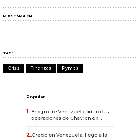
MIRA TAMBIÉN
TAGS
Crisis
Finanzas
Pymes
Popular
1.
Emigró de Venezuela, lideró las
operaciones de Chevron en
EE.UU. y hoy es la única mujer
CEO en Vaca Muerta
2.
Creció en Venezuela, llegó a la