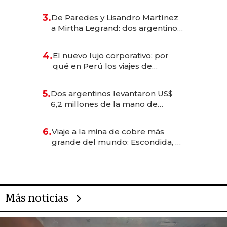
abogado y construyó un imperio
gastronómico que revoluciona
3.
De Paredes y Lisandro Martínez
las marcas "fast premium"
a Mirtha Legrand: dos argentinos
impulsan el negocio del wellness
deportivo y el cuidado corporal
4.
El nuevo lujo corporativo: por
qué en Perú los viajes de
negocios dejan de ser reuniones
para convertirse en experiencias
5.
Dos argentinos levantaron US$
transformadoras
6,2 millones de la mano de
Rauch, Englebienne y Woloski
6.
Viaje a la mina de cobre más
grande del mundo: Escondida, el
gigante chileno que exporta US$
14.000 millones anuales
Más noticias