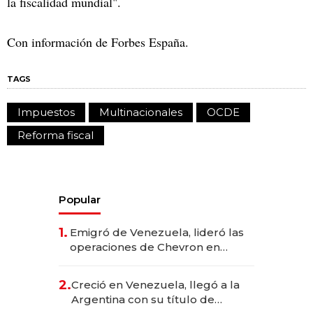
la fiscalidad mundial".
Con información de Forbes España.
TAGS
Impuestos
Multinacionales
OCDE
Reforma fiscal
Popular
1.
Emigró de Venezuela, lideró las
operaciones de Chevron en
EE.UU. y hoy es la única mujer
CEO en Vaca Muerta
2.
Creció en Venezuela, llegó a la
Argentina con su título de