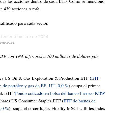
todas las acciones dentro de cada ETF. Como se mencionó
ta 439 acciones o más.
alificado para cada sector.
re de 2024.
ETF con TNA inferiores a 100 millones de dólares por
ares US Oil & Gas Exploration & Production ETF (
ETF
ón de petróleo y gas de EE. UU.
0,0 %
) ocupa el primer
nk ETF (
Fondo cotizado en bolsa del banco Invesco KBW
iShares US Consumer Staples ETF (
ETF de bienes de
0,0 %
) ocupa el tercer lugar. Fidelity MSCI Utilities Index