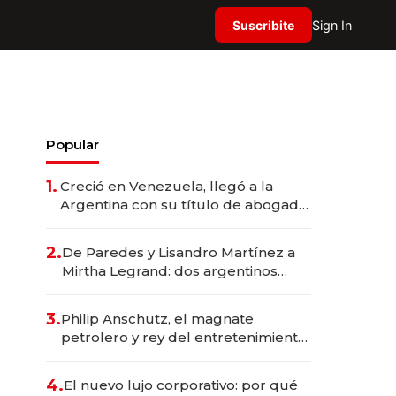
Suscribite
Sign In
Popular
1.
Creció en Venezuela, llegó a la
Argentina con su título de abogado
y construyó un imperio
gastronómico que revoluciona las
2.
De Paredes y Lisandro Martínez a
marcas "fast premium"
Mirtha Legrand: dos argentinos
impulsan el negocio del wellness
deportivo y el cuidado corporal
3.
Philip Anschutz, el magnate
petrolero y rey del entretenimiento
que va por la licitación de
Tecnópolis junto a Fénix
4.
El nuevo lujo corporativo: por qué