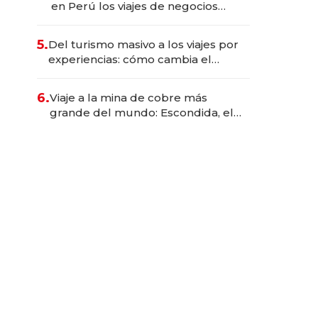
en Perú los viajes de negocios
dejan de ser reuniones para
convertirse en experiencias
5.
Del turismo masivo a los viajes por
transformadoras
experiencias: cómo cambia el
negocio de la asistencia al viajero
6.
Viaje a la mina de cobre más
grande del mundo: Escondida, el
gigante chileno que exporta US$
14.000 millones anuales