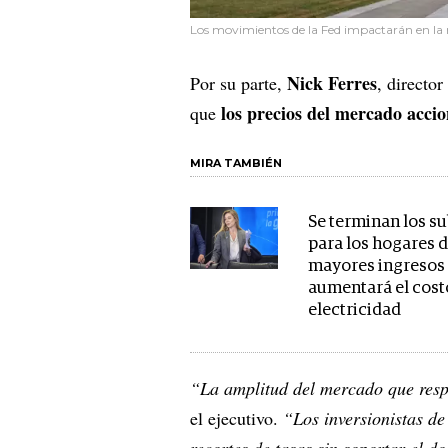
Los movimientos de la Fed impactarán en la r
Nick Ferres
Por su parte,
, directo
los precios del mercado accio
que
MIRA TAMBIÉN
Se terminan los s
para los hogares 
mayores ingresos 
aumentará el costo
electricidad
“La amplitud del mercado que resp
el ejecutivo.
“Los inversionistas de 
recortes de tasas sin soportar el do