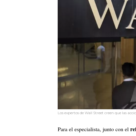
Los expertos de Wall Street creen que las acc
re
Para el especialista, junto con el