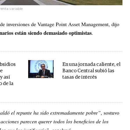
enta variable.
r de inversiones de Vantage Point Asset Management, dijo
narios están siendo demasiado optimistas
.
ubsidios
En una jornada caliente, el
de
Banco Central subió las
y así
tasas de interés
 de la
aldó el repunte ha sido extremadamente pobre”
, sostuvo
acciones parecen querer todos los beneficios de los
lor que los justificaría”
, concluyó.