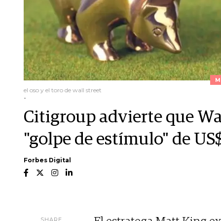
M
el oso y el toro de wall street
-
Citigroup advierte que Wal
"golpe de estímulo" de US
Forbes Digital
SHARE