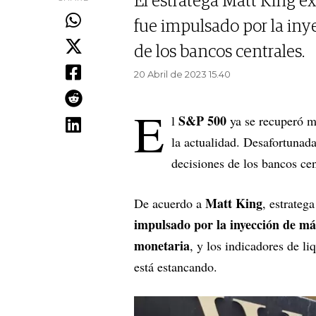
El estratega Matt King ex
fue impulsado por la iny
de los bancos centrales.
20 Abril de 2023 15.40
E
S&P 500
l
ya se recuperó m
la actualidad. Desafortunad
decisiones de los bancos cen
Matt King
De acuerdo a
, estrateg
impulsado por la inyección de más
monetaria
, y los indicadores de li
está estancando.