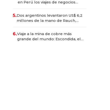
en Perú los viajes de negocios
dejan de ser reuniones para
convertirse en experiencias
5.
Dos argentinos levantaron US$ 6,2
transformadoras
millones de la mano de Rauch,
Englebienne y Woloski
6.
Viaje a la mina de cobre más
grande del mundo: Escondida, el
gigante chileno que exporta US$
14.000 millones anuales