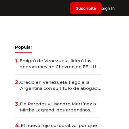
Suscribite
Sign In
Popular
1.
Emigró de Venezuela, lideró las
operaciones de Chevron en EE.UU. y
hoy es la única mujer CEO en Vaca
Muerta
2.
Creció en Venezuela, llegó a la
Argentina con su título de abogado
y construyó un imperio
gastronómico que revoluciona las
3.
De Paredes y Lisandro Martínez a
marcas "fast premium"
Mirtha Legrand: dos argentinos
impulsan el negocio del wellness
deportivo y el cuidado corporal
4.
El nuevo lujo corporativo: por qué