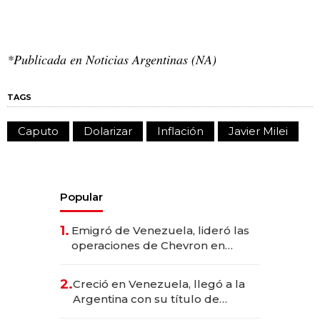
*Publicada en Noticias Argentinas (NA)
TAGS
Caputo
Dolarizar
Inflación
Javier Milei
Popular
1.
Emigró de Venezuela, lideró las
operaciones de Chevron en
EE.UU. y hoy es la única mujer
CEO en Vaca Muerta
2.
Creció en Venezuela, llegó a la
Argentina con su título de
abogado y construyó un imperio