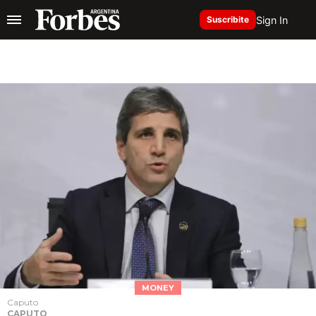
Sign In
Suscribite
MONEY
Caputo
CAPUTO