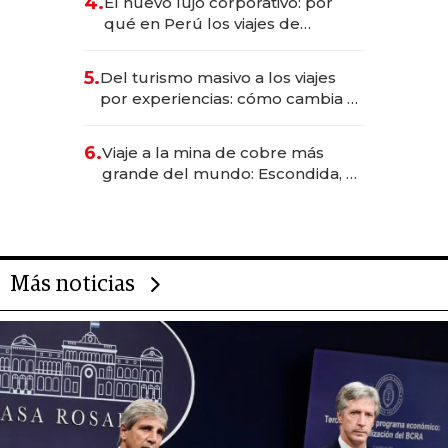
4.
El nuevo lujo corporativo: por
Fénix
qué en Perú los viajes de
negocios dejan de ser reuniones
para convertirse en experiencias
5.
Del turismo masivo a los viajes
transformadoras
por experiencias: cómo cambia el
negocio de la asistencia al viajero
6.
Viaje a la mina de cobre más
grande del mundo: Escondida, el
gigante chileno que exporta US$
14.000 millones anuales
Más noticias