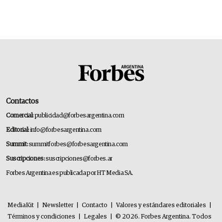
Contactos
Comercial:
publicidad@forbesargentina.com
Editorial:
info@forbesargentina.com
Summit:
summitforbes@forbesargentina.com
Suscripciones:
suscripciones@forbes.ar
Forbes Argentina es publicada por HT Media SA.
MediaKit
|
Newsletter
|
Contacto
|
Valores y estándares editoriales
|
Términos y condiciones
|
Legales
|
© 2026. Forbes Argentina. Todos