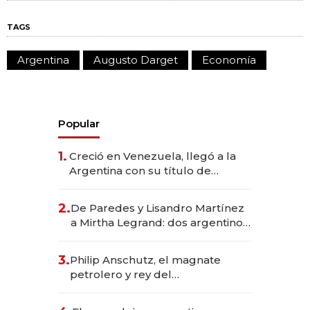
TAGS
Argentina
Augusto Darget
Economía
Popular
1.
Creció en Venezuela, llegó a la
Argentina con su título de
abogado y construyó un imperio
gastronómico que revoluciona
2.
De Paredes y Lisandro Martínez
las marcas "fast premium"
a Mirtha Legrand: dos argentinos
impulsan el negocio del wellness
deportivo y el cuidado corporal
3.
Philip Anschutz, el magnate
petrolero y rey del
entretenimiento que va por la
licitación de Tecnópolis junto a