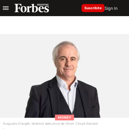
Sign In
Suscribite
MONEY
Augusto Darget, director ejecutivo de Silver Cloud Advisor
.