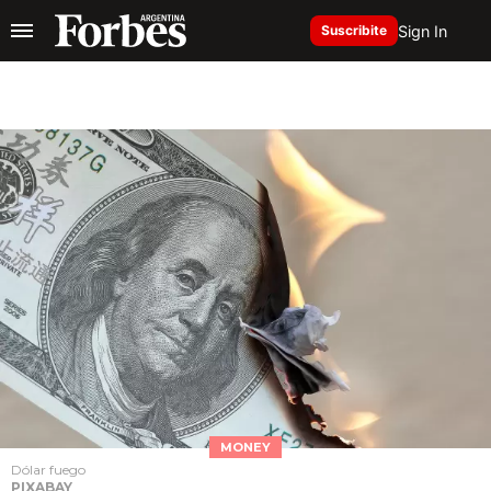
Sign In
Suscribite
MONEY
Dólar fuego
PIXABAY