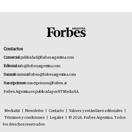
Contactos
Comercial:
publicidad@forbesargentina.com
Editorial:
info@forbesargentina.com
Summit:
summitforbes@forbesargentina.com
Suscripciones:
suscripciones@forbes.ar
Forbes Argentina es publicada por HT Media SA.
MediaKit
|
Newsletter
|
Contacto
|
Valores y estándares editoriales
|
Términos y condiciones
|
Legales
|
© 2026. Forbes Argentina. Todos
los derechos reservados.