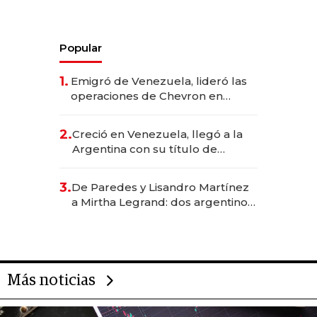
Popular
1.
Emigró de Venezuela, lideró las
operaciones de Chevron en
EE.UU. y hoy es la única mujer
CEO en Vaca Muerta
2.
Creció en Venezuela, llegó a la
Argentina con su título de
abogado y construyó un imperio
gastronómico que revoluciona
3.
De Paredes y Lisandro Martínez
las marcas "fast premium"
a Mirtha Legrand: dos argentinos
impulsan el negocio del wellness
deportivo y el cuidado corporal
Más noticias