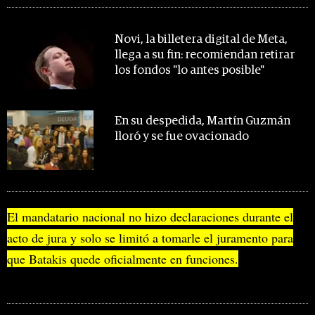
Novi, la billetera digital de Meta,
llega a su fin: recomiendan retirar
los fondos "lo antes posible"
En su despedida, Martín Guzmán
lloró y se fue ovacionado
El mandatario nacional no hizo declaraciones durante el
acto de jura y solo se limitó a tomarle el juramento para
que Batakis quede oficialmente en funciones.
MIRA TAMBIÉN