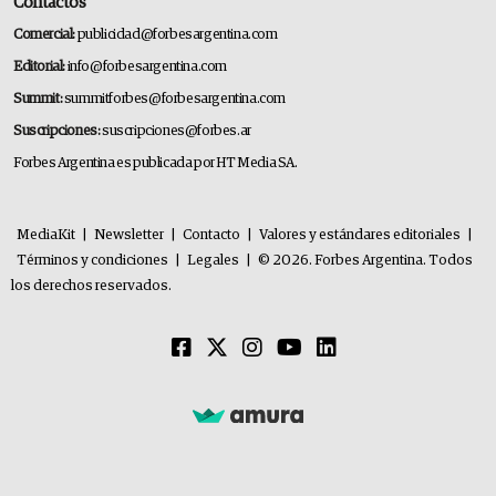
Contactos
Comercial:
publicidad@forbesargentina.com
Editorial:
info@forbesargentina.com
Summit:
summitforbes@forbesargentina.com
Suscripciones:
suscripciones@forbes.ar
Forbes Argentina es publicada por HT Media SA.
MediaKit
|
Newsletter
|
Contacto
|
Valores y estándares editoriales
|
Términos y condiciones
|
Legales
|
© 2026. Forbes Argentina. Todos
los derechos reservados.