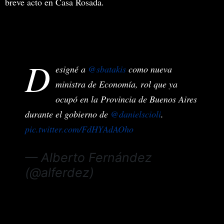
breve acto en Casa Rosada.
D
esigné a
@sbatakis
como nueva
ministra de Economía, rol que ya
ocupó en la Provincia de Buenos Aires
durante el gobierno de
@danielscioli
.
pic.twitter.com/FdHYAdAOho
— Alberto Fernández
(@alferdez)
July 4, 2022
MIRA TAMBIÉN