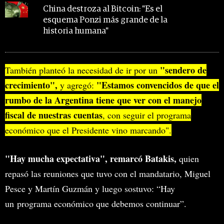
China destroza al Bitcoin: "Es el
esquema Ponzi más grande de la
historia humana"
"sendero de
También planteó la necesidad de ir por un
crecimiento",
"Estamos convencidos de que el
y agregó:
rumbo de la Argentina tiene que ver con el manejo
fiscal de nuestras cuentas
, con seguir el programa
económico que el Presidente vino marcando".
"Hay mucha expectativa", remarcó Batakis,
quien
repasó las reuniones que tuvo con el mandatario, Miguel
Pesce y Martín Guzmán y luego sostuvo: “Hay
un programa económico que debemos continuar”.