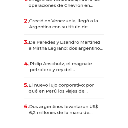
operaciones de Chevron en
EE.UU. y hoy es la única mujer
CEO en Vaca Muerta
2.
Creció en Venezuela, llegó a la
Argentina con su título de
abogado y construyó un imperio
gastronómico que revoluciona
3.
De Paredes y Lisandro Martínez
las marcas "fast premium"
a Mirtha Legrand: dos argentinos
impulsan el negocio del wellness
deportivo y el cuidado corporal
4.
Philip Anschutz, el magnate
petrolero y rey del
entretenimiento que va por la
licitación de Tecnópolis junto a
5.
El nuevo lujo corporativo: por
Fénix
qué en Perú los viajes de
negocios dejan de ser reuniones
para convertirse en experiencias
6.
Dos argentinos levantaron US$
transformadoras
6,2 millones de la mano de
Rauch, Englebienne y Woloski