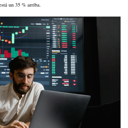
stá un 35 % arriba.