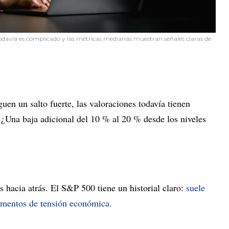
todavía es complicado y las métricas medianas muestran señales claras de
uen un salto fuerte, las valoraciones todavía tienen
 ¿Una baja adicional del 10 % al 20 % desde los niveles
 hacia atrás. El S&P 500 tiene un historial claro:
suele
omentos de tensión económica.