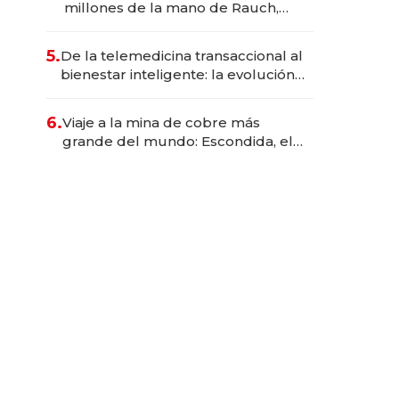
millones de la mano de Rauch,
Englebienne y Woloski
5.
De la telemedicina transaccional al
bienestar inteligente: la evolución
de doc24 para transformar a las
organizaciones
6.
Viaje a la mina de cobre más
grande del mundo: Escondida, el
gigante chileno que exporta US$
14.000 millones anuales