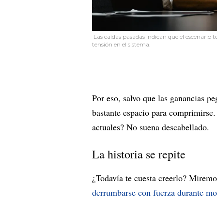
Las caídas pasadas indican que el escenario 
tensión en el sistema.
Por eso, salvo que las ganancias peg
bastante espacio para comprimirse.
actuales? No suena descabellado.
La historia se repite
¿Todavía te cuesta creerlo? Miremos
derrumbarse con fuerza durante m