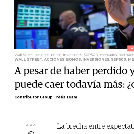
M
Wall Street, acciones, bonos, inversiones, S&P500, mercados internaci
WALL STREET, ACCIONES, BONOS, INVERSIONES, S&P500, 
A pesar de haber perdido 
puede caer todavía más: 
Contributor Group Trefis Team
SHARE
La brecha entre expectat