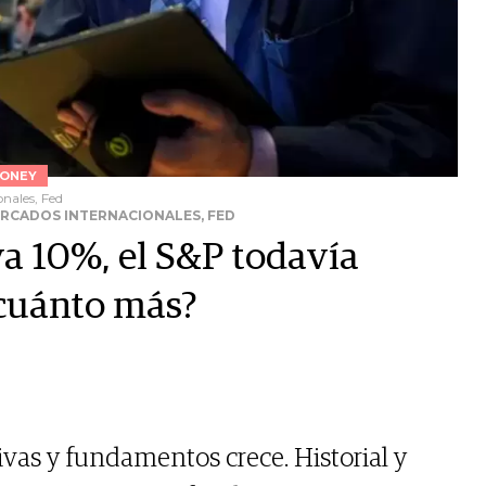
ONEY
onales, Fed
MERCADOS INTERNACIONALES, FED
ya 10%, el S&P todavía
¿cuánto más?
ivas y fundamentos crece. Historial y