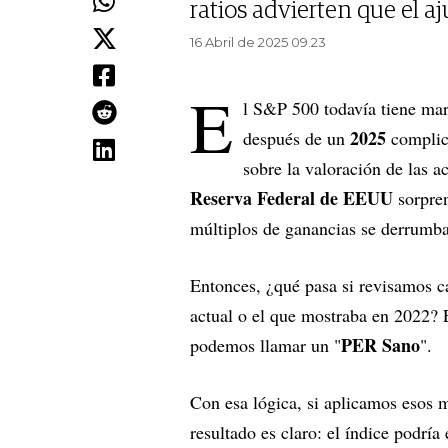
ratios advierten que el a
16 Abril de 2025 09.23
E
l S&P 500 todavía tiene mar
2025
después de un
complic
sobre la valoración de las 
Reserva Federal de EEUU
sorpre
múltiplos de ganancias se derrumb
Entonces, ¿qué pasa si revisamos c
actual o el que mostraba en 2022?
PER Sano
podemos llamar un "
".
Con esa lógica, si aplicamos esos mú
resultado es claro: el índice podría