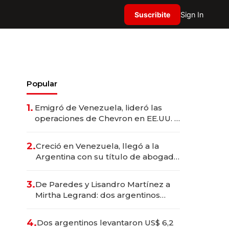
Suscribite
Sign In
Popular
1.
Emigró de Venezuela, lideró las
operaciones de Chevron en EE.UU. y
hoy es la única mujer CEO en Vaca
Muerta
2.
Creció en Venezuela, llegó a la
Argentina con su título de abogado
y construyó un imperio
gastronómico que revoluciona las
3.
De Paredes y Lisandro Martínez a
marcas "fast premium"
Mirtha Legrand: dos argentinos
impulsan el negocio del wellness
deportivo y el cuidado corporal
4.
Dos argentinos levantaron US$ 6,2