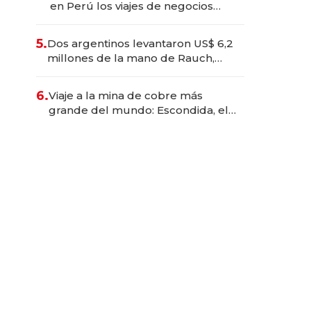
en Perú los viajes de negocios
dejan de ser reuniones para
convertirse en experiencias
5.
Dos argentinos levantaron US$ 6,2
transformadoras
millones de la mano de Rauch,
Englebienne y Woloski
6.
Viaje a la mina de cobre más
grande del mundo: Escondida, el
gigante chileno que exporta US$
14.000 millones anuales