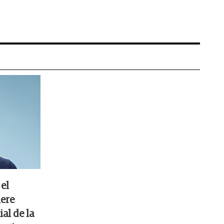
el
iere
al de la