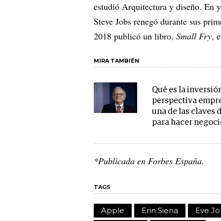
estudió Arquitectura y diseño. En y
Steve Jobs renegó durante sus prim
2018 publicó un libro,
Small Fry
, 
MIRA TAMBIÉN
Qué es la inversió
perspectiva empre
una de las claves 
para hacer negoci
*Publicada en Forbes España.
TAGS
Apple
Erin Siena
Eve Jo