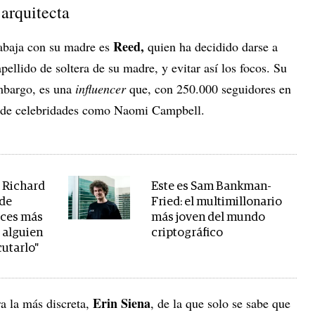
 arquitecta
Reed,
rabaja con su madre es
quien ha decidido darse a
pellido de soltera de su madre, y evitar así los focos. Su
embargo, es una
influencer
que, con 250.000 seguidores en
s de celebridades como Naomi Campbell.
o Richard
Este es Sam Bankman-
 de
Fried: el multimillonario
eces más
más joven del mundo
 alguien
criptográfico
cutarlo"
Erin Siena
ra la más discreta,
, de la que solo se sabe que