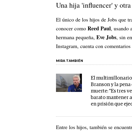
Una hija 'influencer' y otra
El único de los hijos de Jobs que t
Reed Paul
conocer como
, usando a
Eve Jobs
hermana pequeña,
, sin 
Instagram, cuenta con comentario
MIRA TAMBIÉN
El multimillonari
Branson y la pena
muerte: "Es tres v
barato mantener a
en prisión que eje
Entre los hijos, también se encuent