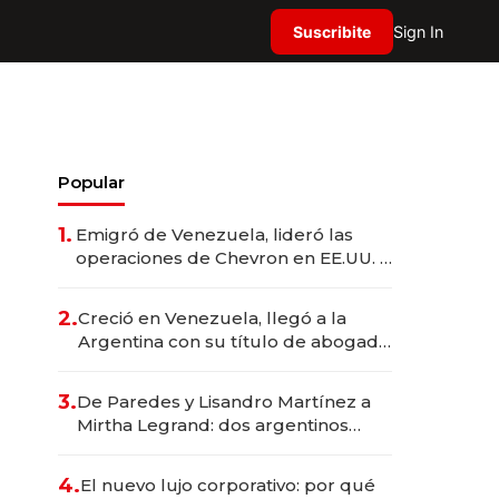
Suscribite
Sign In
Popular
1.
Emigró de Venezuela, lideró las
operaciones de Chevron en EE.UU. y
hoy es la única mujer CEO en Vaca
Muerta
2.
Creció en Venezuela, llegó a la
Argentina con su título de abogado
y construyó un imperio
gastronómico que revoluciona las
3.
De Paredes y Lisandro Martínez a
marcas "fast premium"
Mirtha Legrand: dos argentinos
impulsan el negocio del wellness
deportivo y el cuidado corporal
4.
El nuevo lujo corporativo: por qué