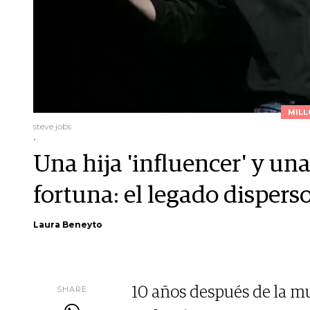
MILL
steve jobs
.
Una hija 'influencer' y un
fortuna: el legado dispers
Laura Beneyto
SHARE
10 años después de la mu