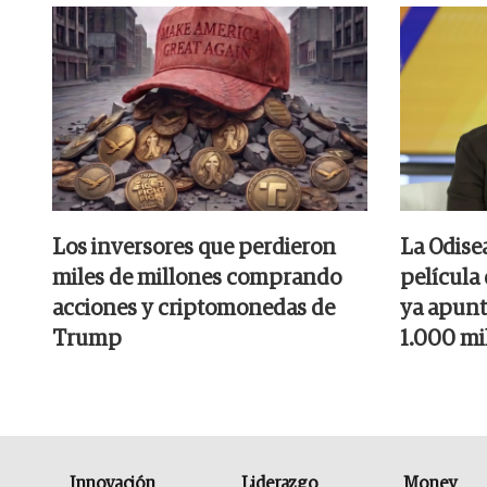
Los inversores que perdieron
La Odise
miles de millones comprando
película
acciones y criptomonedas de
ya apunt
Trump
1.000 mi
Innovación
Liderazgo
Money