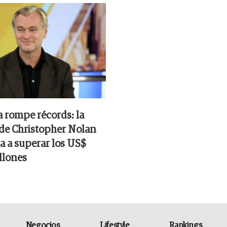
a rompe récords: la
 de Christopher Nolan
a a superar los US$
llones
Negocios
Lifestyle
Rankings