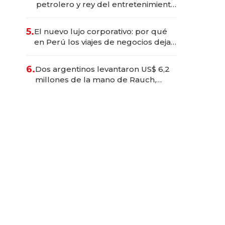
petrolero y rey del entretenimiento
que va por la licitación de
Tecnópolis junto a Fénix
5.
El nuevo lujo corporativo: por qué
en Perú los viajes de negocios dejan
de ser reuniones para convertirse
en experiencias transformadoras
6.
Dos argentinos levantaron US$ 6,2
millones de la mano de Rauch,
Englebienne y Woloski