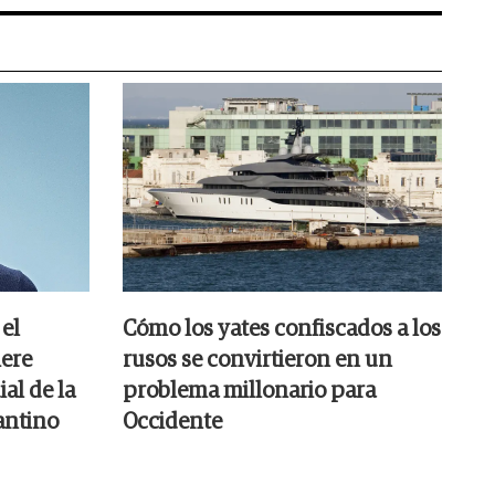
el
Cómo los yates confiscados a los
iere
rusos se convirtieron en un
al de la
problema millonario para
antino
Occidente