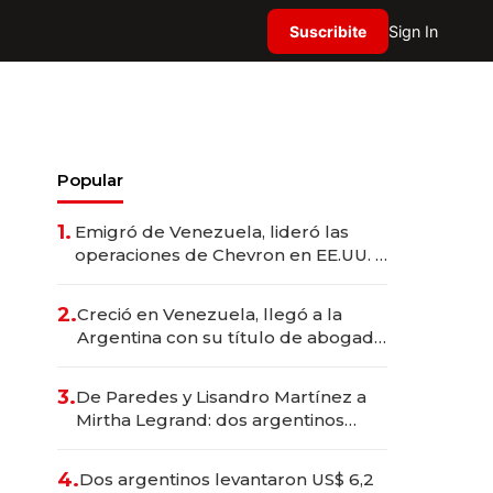
Suscribite
Sign In
Popular
1.
Emigró de Venezuela, lideró las
operaciones de Chevron en EE.UU. y
hoy es la única mujer CEO en Vaca
Muerta
2.
Creció en Venezuela, llegó a la
Argentina con su título de abogado
y construyó un imperio
gastronómico que revoluciona las
3.
De Paredes y Lisandro Martínez a
marcas "fast premium"
Mirtha Legrand: dos argentinos
impulsan el negocio del wellness
deportivo y el cuidado corporal
4.
Dos argentinos levantaron US$ 6,2