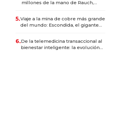
millones de la mano de Rauch,
Englebienne y Woloski
5.
Viaje a la mina de cobre más grande
del mundo: Escondida, el gigante
chileno que exporta US$ 14.000
millones anuales
6.
De la telemedicina transaccional al
bienestar inteligente: la evolución
de doc24 para transformar a las
organizaciones