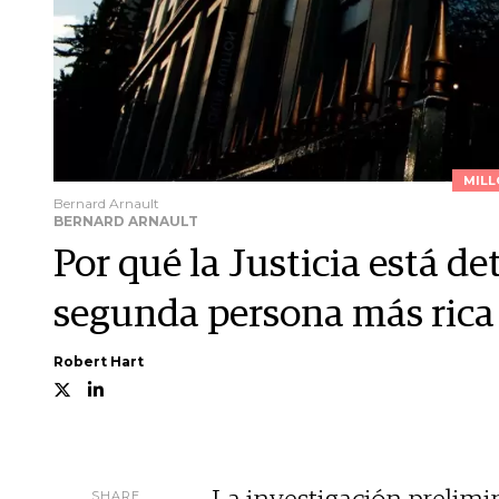
MILL
Bernard Arnault
BERNARD ARNAULT
Por qué la Justicia está de
segunda persona más ric
Robert Hart
SHARE