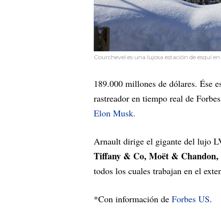
Courchevel es una lujosa estación de esquí en 
189.000 millones de dólares. Ése e
rastreador en tiempo real de Forbe
Elon Musk.
Arnault dirige el gigante del luj
Tiffany & Co, Moët & Chandon, 
todos los cuales trabajan en el ex
*Con información de
Forbes US
.