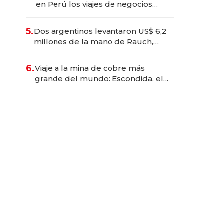
en Perú los viajes de negocios
dejan de ser reuniones para
convertirse en experiencias
5.
Dos argentinos levantaron US$ 6,2
transformadoras
millones de la mano de Rauch,
Englebienne y Woloski
6.
Viaje a la mina de cobre más
grande del mundo: Escondida, el
gigante chileno que exporta US$
14.000 millones anuales