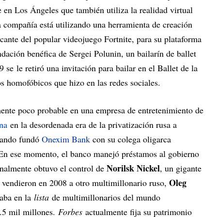
en Los Ángeles que también utiliza la realidad virtual
a compañía está utilizando una herramienta de creación
cante del popular videojuego Fortnite, para su plataforma
ndación benéfica de Sergei Polunin, un bailarín de ballet
se le retiró una invitación para bailar en el Ballet de la
s homofóbicos que hizo en las redes sociales.
mente poco probable en una empresa de entretenimiento de
ina
en la desordenada era de la privatización rusa a
cuando fundó
Onexim Bank
con su colega oligarca
 En ese momento, el banco manejó préstamos al gobierno
Norilsk Nickel
inalmente obtuvo el control de
, un gigante
Oleg
 vendieron en 2008 a otro multimillonario ruso,
taba en la
lista
de multimillonarios del mundo
.5 mil millones.
Forbes
actualmente fija su patrimonio