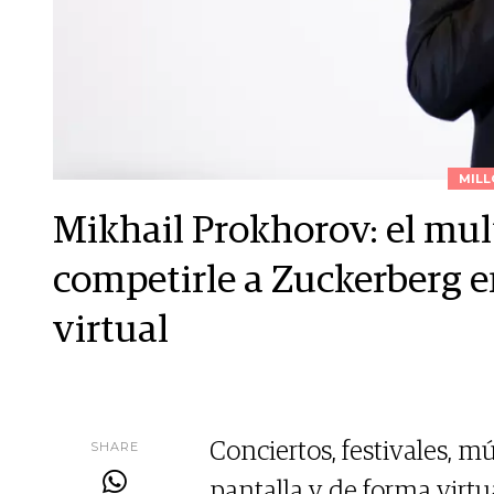
MILL
Mikhail Prokhorov: el mul
competirle a Zuckerberg en
virtual
SHARE
Conciertos, festivales, m
pantalla y de forma virt