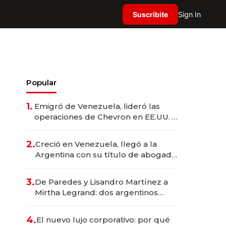
Suscribite
Sign In
Popular
1.
Emigró de Venezuela, lideró las
operaciones de Chevron en EE.UU. y
hoy es la única mujer CEO en Vaca
Muerta
2.
Creció en Venezuela, llegó a la
Argentina con su título de abogado
y construyó un imperio
gastronómico que revoluciona las
3.
De Paredes y Lisandro Martínez a
marcas "fast premium"
Mirtha Legrand: dos argentinos
impulsan el negocio del wellness
deportivo y el cuidado corporal
4.
El nuevo lujo corporativo: por qué