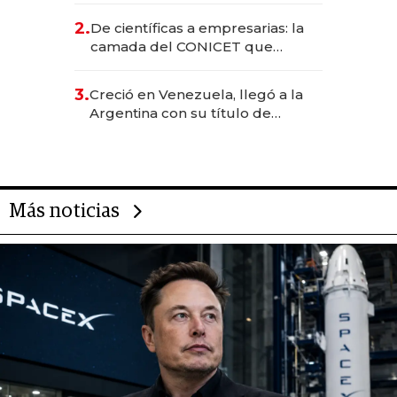
CEO en Vaca Muerta
2.
De científicas a empresarias: la
camada del CONICET que
levantó más de US$ 40 millones
para fundar startups biotech
3.
Creció en Venezuela, llegó a la
Argentina con su título de
abogado y construyó un imperio
gastronómico que revoluciona
las marcas "fast premium"
Más noticias