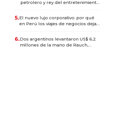
petrolero y rey del entretenimiento
que va por la licitación de
Tecnópolis junto a Fénix
5.
El nuevo lujo corporativo: por qué
en Perú los viajes de negocios dejan
de ser reuniones para convertirse
en experiencias transformadoras
6.
Dos argentinos levantaron US$ 6,2
millones de la mano de Rauch,
Englebienne y Woloski