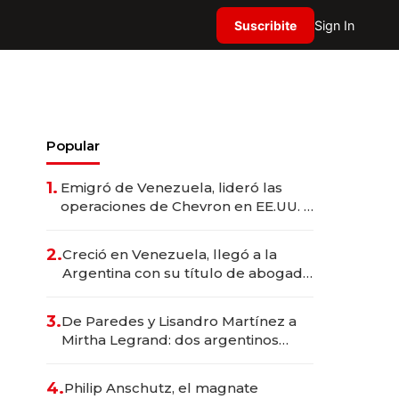
Suscribite
Sign In
Popular
1.
Emigró de Venezuela, lideró las
operaciones de Chevron en EE.UU. y
hoy es la única mujer CEO en Vaca
Muerta
2.
Creció en Venezuela, llegó a la
Argentina con su título de abogado
y construyó un imperio
gastronómico que revoluciona las
3.
De Paredes y Lisandro Martínez a
marcas "fast premium"
Mirtha Legrand: dos argentinos
impulsan el negocio del wellness
deportivo y el cuidado corporal
4.
Philip Anschutz, el magnate