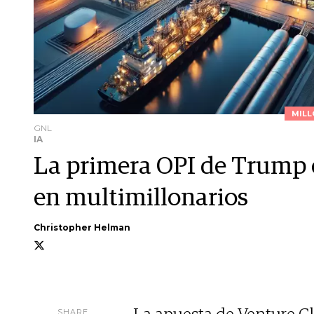
MILL
GNL
IA
La primera OPI de Trump c
en multimillonarios
Christopher Helman
SHARE