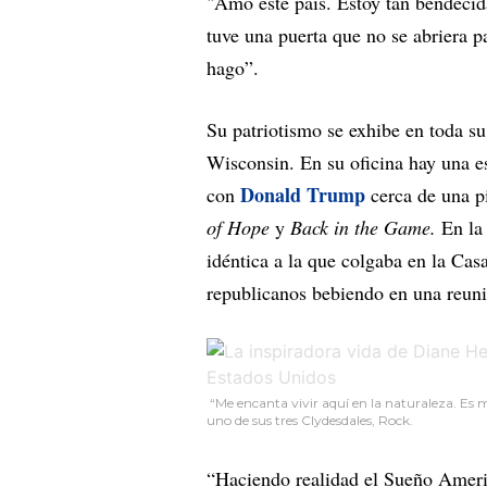
"Amo este país. Estoy tan bendecid
tuve una puerta que no se abriera 
hago”.
Su patriotismo se exhibe en toda su
Wisconsin. En su oficina hay una es
Donald Trump
con
cerca de una pi
of Hope
y
Back in the Game.
En la
idéntica a la que colgaba en la Ca
republicanos bebiendo en una reuni
“Me encanta vivir aquí en la naturaleza. Es m
uno de sus tres Clydesdales, Rock.
“Haciendo realidad el Sueño Americ