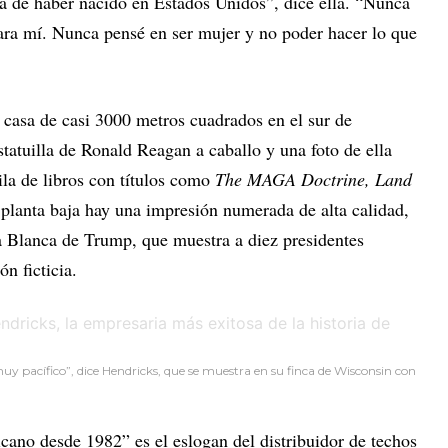
a de haber nacido en Estados Unidos”, dice ella. “Nunca
para mí. Nunca pensé en ser mujer y no poder hacer lo que
 casa de casi 3000 metros cuadrados en el sur de
tatuilla de Ronald Reagan a caballo y una foto de ella
la de libros con títulos como
The MAGA Doctrine, Land
 planta baja hay una impresión numerada de alta calidad,
sa Blanca de Trump, que muestra a diez presidentes
ón ficticia.
uy pacífico”, dice Hendricks, que se muestra en su finca de Wisconsin con
ano desde 1982” es el eslogan del distribuidor de techos