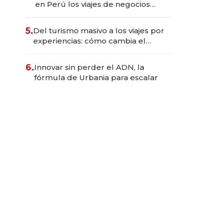
en Perú los viajes de negocios
dejan de ser reuniones para
convertirse en experiencias
5.
Del turismo masivo a los viajes por
transformadoras
experiencias: cómo cambia el
negocio de la asistencia al viajero
6.
Innovar sin perder el ADN, la
fórmula de Urbania para escalar