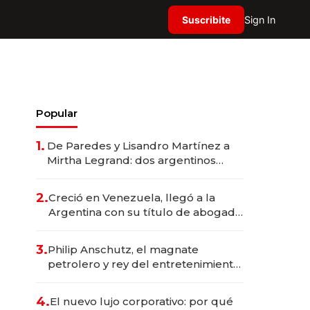
Suscribite
Sign In
Popular
1.
De Paredes y Lisandro Martínez a
Mirtha Legrand: dos argentinos
impulsan el negocio del wellness
deportivo y el cuidado corporal
2.
Creció en Venezuela, llegó a la
Argentina con su título de abogado
y construyó un imperio
gastronómico que revoluciona las
3.
Philip Anschutz, el magnate
marcas "fast premium"
petrolero y rey del entretenimiento
que va por la licitación de
Tecnópolis junto a Fénix
4.
El nuevo lujo corporativo: por qué