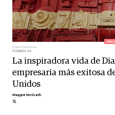
MILL
Diane Hendricks
FORBES US
La inspiradora vida de Dia
empresaria más exitosa de
Unidos
Maggie McGrath