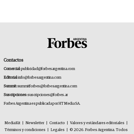
Contactos
Comercial:
publicidad@forbesargentina.com
Editorial:
info@forbesargentina.com
Summit:
summitforbes@forbesargentina.com
Suscripciones:
suscripciones@forbes.ar
Forbes Argentina es publicada por HT Media SA.
MediaKit
|
Newsletter
|
Contacto
|
Valores y estándares editoriales
|
Términos y condiciones
|
Legales
|
© 2026. Forbes Argentina. Todos