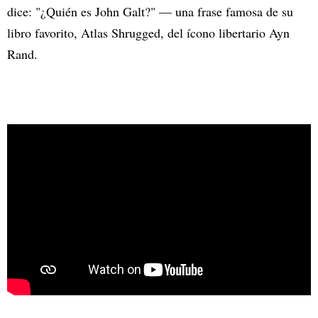
dice: "¿Quién es John Galt?" — una frase famosa de su
libro favorito, Atlas Shrugged, del ícono libertario Ayn
Rand.