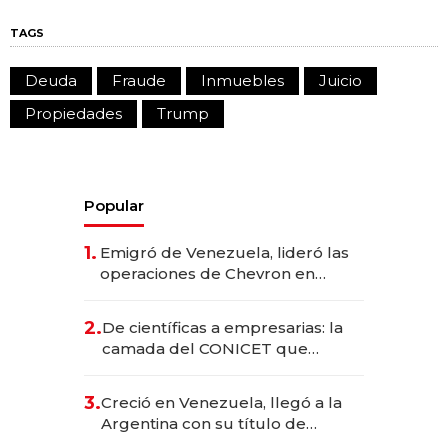
TAGS
Deuda
Fraude
Inmuebles
Juicio
Propiedades
Trump
Popular
1.
Emigró de Venezuela, lideró las
operaciones de Chevron en
EE.UU. y hoy es la única mujer
CEO en Vaca Muerta
2.
De científicas a empresarias: la
camada del CONICET que
levantó más de US$ 40 millones
para fundar startups biotech
3.
Creció en Venezuela, llegó a la
Argentina con su título de
abogado y construyó un imperio