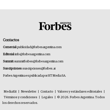
Contactos
Comercial:
publicidad@forbesargentina.com
Editorial:
info@forbesargentina.com
Summit:
summitforbes@forbesargentina.com
Suscripciones:
suscripciones@forbes.ar
Forbes Argentina es publicada por HT Media SA.
MediaKit
|
Newsletter
|
Contacto
|
Valores y estándares editoriales
|
Términos y condiciones
|
Legales
|
© 2026. Forbes Argentina. Todos
los derechos reservados.