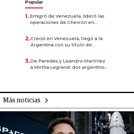
Popular
1.
Emigró de Venezuela, lideró las
operaciones de Chevron en
EE.UU. y hoy es la única mujer
CEO en Vaca Muerta
2.
Creció en Venezuela, llegó a la
Argentina con su título de
abogado y construyó un imperio
gastronómico que revoluciona
3.
De Paredes y Lisandro Martínez
las marcas "fast premium"
a Mirtha Legrand: dos argentinos
impulsan el negocio del wellness
deportivo y el cuidado corporal
Más noticias