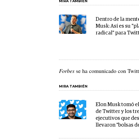
MIRA TAMBIÉN
Dentro de la ment
Musk: Así es su "p
radical" para Twit
Forbes
se ha comunicado con Twitte
MIRA TAMBIÉN
Elon Musk tomó el
de Twitter y los tr
ejecutivos que des
llevaron "bolsas d