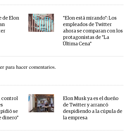
e de Elon
"Elon está mirando": Los
lan
empleados de Twitter
ter
ahora se comparan con los
protagonistas de "La
Última Cena"
r para hacer comentarios.
 control
Elon Musk ya es el dueño
es
de Twitter y arrancó
pidió se
despidiendo a la cúpula de
e dinero"
la empresa