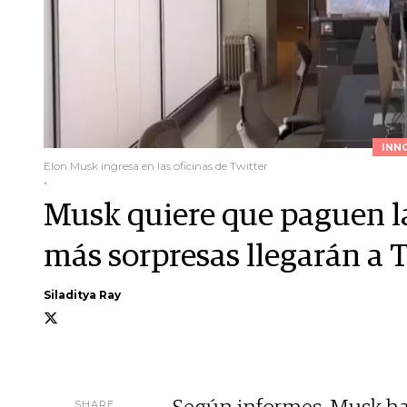
INN
Elon Musk ingresa en las oficinas de Twitter
.
Musk quiere que paguen la
más sorpresas llegarán a 
Siladitya Ray
SHARE