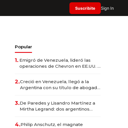
Suscribite
Sign In
Popular
1.
Emigró de Venezuela, lideró las
operaciones de Chevron en EE.UU. y
hoy es la única mujer CEO en Vaca
Muerta
2.
Creció en Venezuela, llegó a la
Argentina con su título de abogado
y construyó un imperio
gastronómico que revoluciona las
3.
De Paredes y Lisandro Martínez a
marcas "fast premium"
Mirtha Legrand: dos argentinos
impulsan el negocio del wellness
deportivo y el cuidado corporal
4.
Philip Anschutz, el magnate