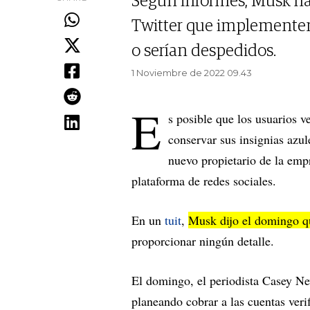
Según informes, Musk ha
Twitter que implementen
o serían despedidos.
1 Noviembre de 2022 09.43
E
s posible que los usuarios v
conservar sus insignias azu
nuevo propietario de la emp
plataforma de redes sociales.
En un
tuit
,
Musk dijo el domingo qu
proporcionar ningún detalle.
El domingo, el periodista Casey N
planeando cobrar a las cuentas veri