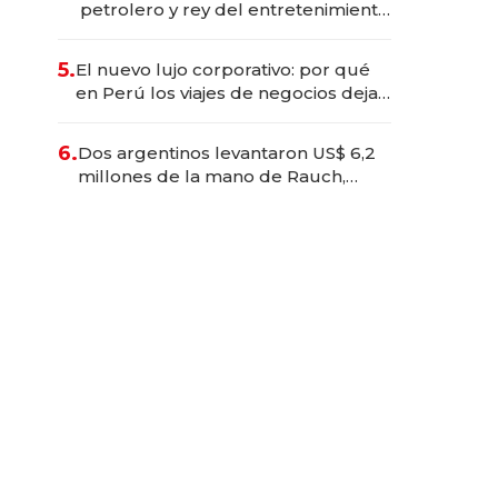
petrolero y rey del entretenimiento
que va por la licitación de
Tecnópolis junto a Fénix
5.
El nuevo lujo corporativo: por qué
en Perú los viajes de negocios dejan
de ser reuniones para convertirse
en experiencias transformadoras
6.
Dos argentinos levantaron US$ 6,2
millones de la mano de Rauch,
Englebienne y Woloski