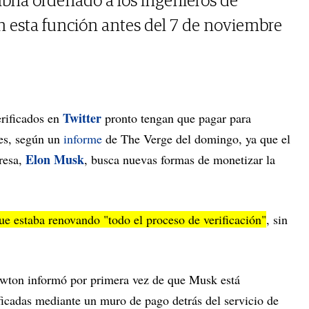
bría ordenado a los ingenieros de
 esta función antes del 7 de noviembre
Twitter
erificados en
pronto tengan que pagar para
les, según un
informe
de The Verge del domingo, ya que el
Elon Musk
resa,
, busca nuevas formas de monetizar la
e estaba renovando "todo el proceso de verificación"
, sin
ewton informó por primera vez de que Musk está
ficadas mediante un muro de pago detrás del servicio de