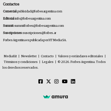
Contactos
Comercial:
publicidad@forbesargentina.com
Editorial:
info@forbesargentina.com
Summit:
summitforbes@forbesargentina.com
Suscripciones:
suscripciones@forbes.ar
Forbes Argentina es publicada por HT Media SA.
MediaKit
|
Newsletter
|
Contacto
|
Valores y estándares editoriales
|
Términos y condiciones
|
Legales
|
© 2026. Forbes Argentina. Todos
los derechos reservados.