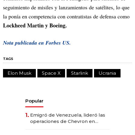
seguimiento de misiles y lanzamientos de satélites, lo que
la ponía en competencia con contratistas de defensa como
Lockheed Martin y Boeing.
Nota publicada en Forbes US.
TAGS
Elon Musk
Space X
Starlink
Ucrania
Popular
1.
Emigró de Venezuela, lideró las
operaciones de Chevron en
EE.UU. y hoy es la única mujer
CEO en Vaca Muerta