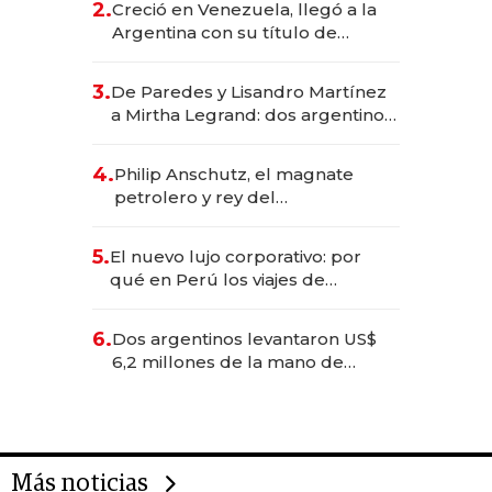
2.
Creció en Venezuela, llegó a la
Argentina con su título de
abogado y construyó un imperio
gastronómico que revoluciona
3.
De Paredes y Lisandro Martínez
las marcas "fast premium"
a Mirtha Legrand: dos argentinos
impulsan el negocio del wellness
deportivo y el cuidado corporal
4.
Philip Anschutz, el magnate
petrolero y rey del
entretenimiento que va por la
licitación de Tecnópolis junto a
5.
El nuevo lujo corporativo: por
Fénix
qué en Perú los viajes de
negocios dejan de ser reuniones
para convertirse en experiencias
6.
Dos argentinos levantaron US$
transformadoras
6,2 millones de la mano de
Rauch, Englebienne y Woloski
Más noticias