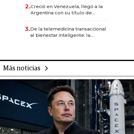
CEO en Vaca Muerta
2.
Creció en Venezuela, llegó a la
Argentina con su título de
abogado y construyó un imperio
gastronómico que revoluciona
3.
De la telemedicina transaccional
las marcas "fast premium"
al bienestar inteligente: la
evolución de doc24 para
transformar a las organizaciones
Más noticias