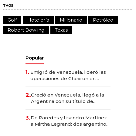
TAGS
Golf
Hotelería
Millonario
Petróleo
Robert Dowling
Texas
Popular
1.
Emigró de Venezuela, lideró las
operaciones de Chevron en
EE.UU. y hoy es la única mujer
CEO en Vaca Muerta
2.
Creció en Venezuela, llegó a la
Argentina con su título de
abogado y construyó un imperio
gastronómico que revoluciona
3.
De Paredes y Lisandro Martínez
las marcas "fast premium"
a Mirtha Legrand: dos argentinos
impulsan el negocio del wellness