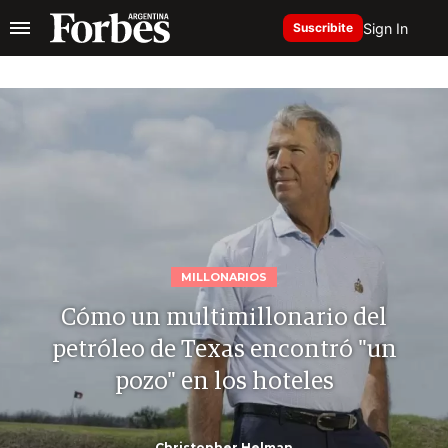
Sign In
Suscribite
MILLONARIOS
Cómo un multimillonario del
petróleo de Texas encontró "un
pozo" en los hoteles
Christopher Helman