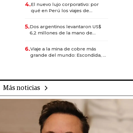
deportivo y el cuidado corporal
4.
El nuevo lujo corporativo: por
qué en Perú los viajes de
negocios dejan de ser reuniones
para convertirse en experiencias
5.
Dos argentinos levantaron US$
transformadoras
6,2 millones de la mano de
Rauch, Englebienne y Woloski
6.
Viaje a la mina de cobre más
grande del mundo: Escondida, el
gigante chileno que exporta US$
14.000 millones anuales
Más noticias