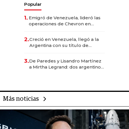
Popular
1.
Emigró de Venezuela, lideró las
operaciones de Chevron en
EE.UU. y hoy es la única mujer
CEO en Vaca Muerta
2.
Creció en Venezuela, llegó a la
Argentina con su título de
abogado y construyó un imperio
gastronómico que revoluciona
3.
De Paredes y Lisandro Martínez
las marcas "fast premium"
a Mirtha Legrand: dos argentinos
impulsan el negocio del wellness
deportivo y el cuidado corporal
Más noticias