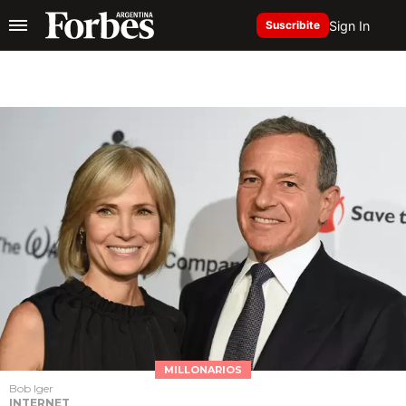
Sign In
Suscribite
MILLONARIOS
Bob Iger
INTERNET