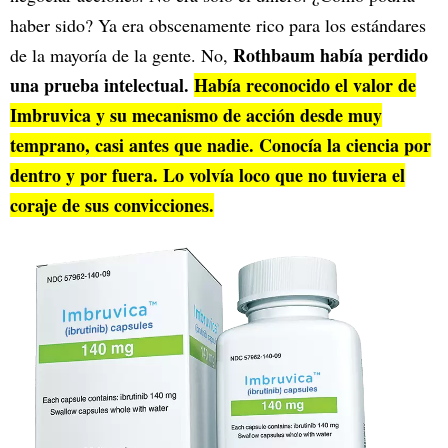
haber sido? Ya era obscenamente rico para los estándares
Rothbaum había perdido
de la mayoría de la gente. No,
una prueba intelectual.
Había reconocido el valor de
Imbruvica y su mecanismo de acción desde muy
temprano, casi antes que nadie. Conocía la ciencia por
dentro y por fuera. Lo volvía loco que no tuviera el
coraje de sus convicciones.