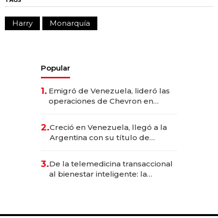
TAGS
Harry
Monarquía
Popular
1.
Emigró de Venezuela, lideró las
operaciones de Chevron en
EE.UU. y hoy es la única mujer
CEO en Vaca Muerta
2.
Creció en Venezuela, llegó a la
Argentina con su título de
abogado y construyó un imperio
gastronómico que revoluciona
3.
De la telemedicina transaccional
las marcas "fast premium"
al bienestar inteligente: la
evolución de doc24 para
transformar a las organizaciones