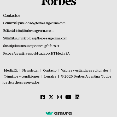
Contactos
Comercial:
publicidad@forbesargentina.com
Editorial:
info@forbesargentina.com
Summit:
summitforbes@forbesargentina.com
Suscripciones:
suscripciones@forbes.ar
Forbes Argentina es publicada por HT Media SA.
MediaKit
|
Newsletter
|
Contacto
|
Valores y estándares editoriales
|
Términos y condiciones
|
Legales
|
© 2026. Forbes Argentina. Todos
los derechos reservados.