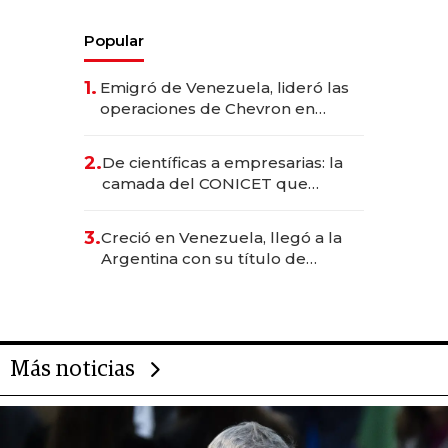
Popular
1.
Emigró de Venezuela, lideró las
operaciones de Chevron en
EE.UU. y hoy es la única mujer
CEO en Vaca Muerta
2.
De científicas a empresarias: la
camada del CONICET que
levantó más de US$ 40 millones
para fundar startups biotech
3.
Creció en Venezuela, llegó a la
Argentina con su título de
abogado y construyó un imperio
gastronómico que revoluciona
las marcas "fast premium"
Más noticias