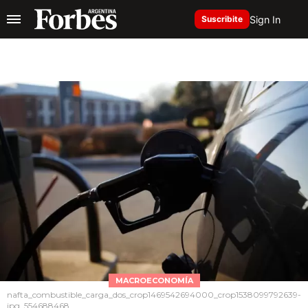
Sign In
Suscribite
MACROECONOMÍA
nafta_combustible_carga_dos_crop1469542694000_crop1538099792639-
jpg_554688468