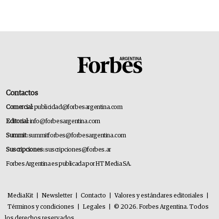
Contactos
Comercial:
publicidad@forbesargentina.com
Editorial:
info@forbesargentina.com
Summit:
summitforbes@forbesargentina.com
Suscripciones:
suscripciones@forbes.ar
Forbes Argentina es publicada por HT Media SA.
MediaKit
|
Newsletter
|
Contacto
|
Valores y estándares editoriales
|
Términos y condiciones
|
Legales
|
© 2026. Forbes Argentina. Todos
los derechos reservados.