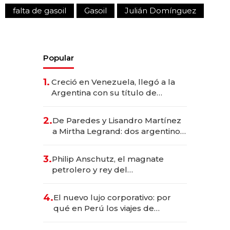
falta de gasoil
Gasoil
Julián Domínguez
Popular
1.
Creció en Venezuela, llegó a la
Argentina con su título de
abogado y construyó un imperio
gastronómico que revoluciona
2.
De Paredes y Lisandro Martínez
las marcas "fast premium"
a Mirtha Legrand: dos argentinos
impulsan el negocio del wellness
deportivo y el cuidado corporal
3.
Philip Anschutz, el magnate
petrolero y rey del
entretenimiento que va por la
licitación de Tecnópolis junto a
4.
El nuevo lujo corporativo: por
Fénix
qué en Perú los viajes de
negocios dejan de ser reuniones
para convertirse en experiencias