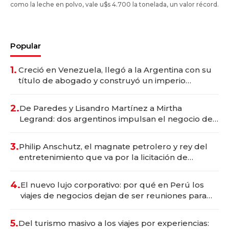
como la leche en polvo, vale u$s 4.700 la tonelada, un valor récord.
Popular
1.
Creció en Venezuela, llegó a la Argentina con su
título de abogado y construyó un imperio
gastronómico que revoluciona las marcas "fast
premium"
2.
De Paredes y Lisandro Martínez a Mirtha
Legrand: dos argentinos impulsan el negocio del
wellness deportivo y el cuidado corporal
3.
Philip Anschutz, el magnate petrolero y rey del
entretenimiento que va por la licitación de
Tecnópolis junto a Fénix
4.
El nuevo lujo corporativo: por qué en Perú los
viajes de negocios dejan de ser reuniones para
convertirse en experiencias transformadoras
5.
Del turismo masivo a los viajes por experiencias: