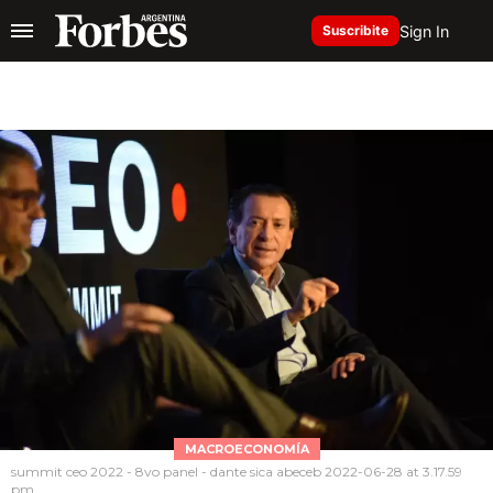
Sign In
Suscribite
MACROECONOMÍA
summit ceo 2022 - 8vo panel - dante sica abeceb 2022-06-28 at 3.17.59
pm