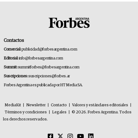
Contactos
Comercial:
publicidad@forbesargentina.com
Editorial:
info@forbesargentina.com
Summit:
summitforbes@forbesargentina.com
Suscripciones:
suscripciones@forbes.ar
Forbes Argentina es publicada por HT Media SA.
MediaKit
|
Newsletter
|
Contacto
|
Valores y estándares editoriales
|
Términos y condiciones
|
Legales
|
© 2026. Forbes Argentina. Todos
los derechos reservados.