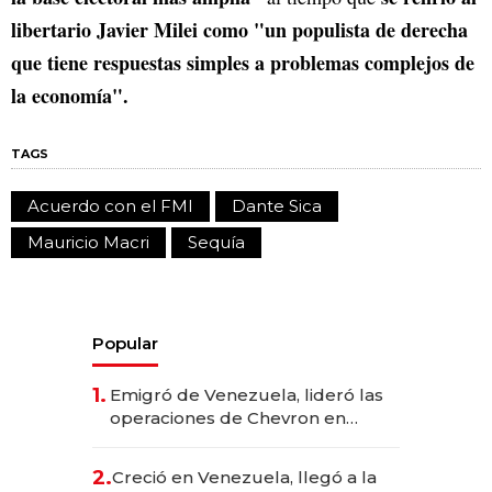
libertario Javier Milei como "un populista de derecha
que tiene respuestas simples a problemas complejos de
la economía".
TAGS
Acuerdo con el FMI
Dante Sica
Mauricio Macri
Sequía
Popular
1.
Emigró de Venezuela, lideró las
operaciones de Chevron en
EE.UU. y hoy es la única mujer
CEO en Vaca Muerta
2.
Creció en Venezuela, llegó a la