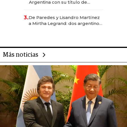
Argentina con su título de
abogado y construyó un imperio
gastronómico que revoluciona
3.
De Paredes y Lisandro Martínez
las marcas "fast premium"
a Mirtha Legrand: dos argentinos
impulsan el negocio del wellness
deportivo y el cuidado corporal
Más noticias