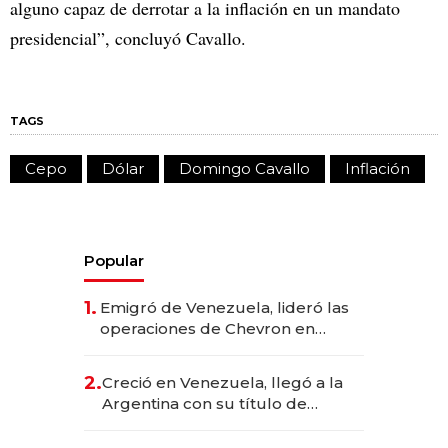
alguno capaz de derrotar a la inflación en un mandato
presidencial”, concluyó Cavallo.
TAGS
Cepo
Dólar
Domingo Cavallo
Inflación
Popular
1.
Emigró de Venezuela, lideró las
operaciones de Chevron en
EE.UU. y hoy es la única mujer
CEO en Vaca Muerta
2.
Creció en Venezuela, llegó a la
Argentina con su título de
abogado y construyó un imperio
gastronómico que revoluciona