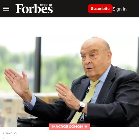
Sign In
Suscribite
MACROECONOMÍA
Cavallo.
.