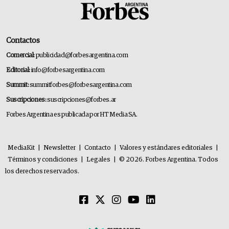
Contactos
Comercial:
publicidad@forbesargentina.com
Editorial:
info@forbesargentina.com
Summit:
summitforbes@forbesargentina.com
Suscripciones:
suscripciones@forbes.ar
Forbes Argentina es publicada por HT Media SA.
MediaKit
|
Newsletter
|
Contacto
|
Valores y estándares editoriales
|
Términos y condiciones
|
Legales
|
© 2026. Forbes Argentina. Todos
los derechos reservados.