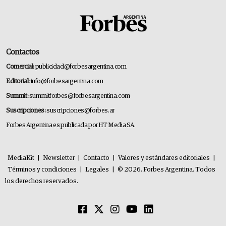
Contactos
Comercial:
publicidad@forbesargentina.com
Editorial:
info@forbesargentina.com
Summit:
summitforbes@forbesargentina.com
Suscripciones:
suscripciones@forbes.ar
Forbes Argentina es publicada por HT Media SA.
MediaKit
|
Newsletter
|
Contacto
|
Valores y estándares editoriales
|
Términos y condiciones
|
Legales
|
© 2026. Forbes Argentina. Todos
los derechos reservados.