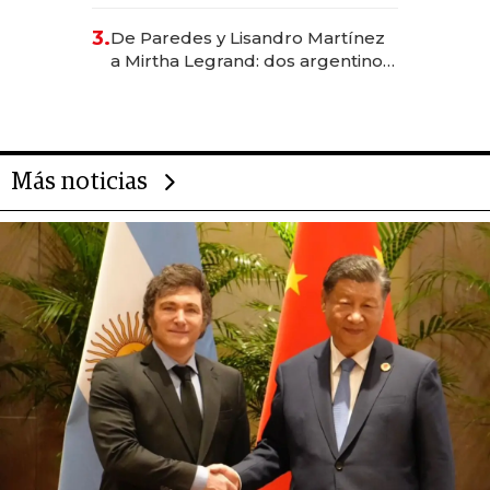
abogado y construyó un imperio
gastronómico que revoluciona
3.
De Paredes y Lisandro Martínez
las marcas "fast premium"
a Mirtha Legrand: dos argentinos
impulsan el negocio del wellness
deportivo y el cuidado corporal
Más noticias