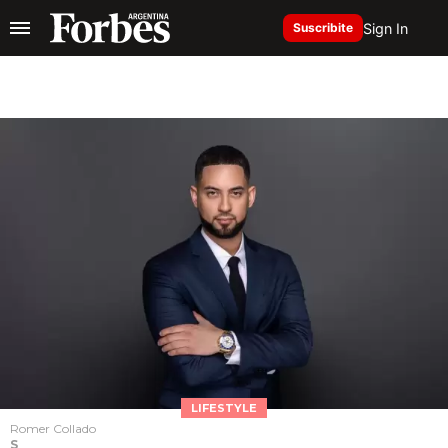
Sign In
Suscribite
LIFESTYLE
Romer Collado
S