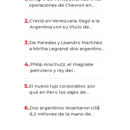
operaciones de Chevron en
EE.UU. y hoy es la única mujer
CEO en Vaca Muerta
2.
Creció en Venezuela, llegó a la
Argentina con su título de
abogado y construyó un imperio
gastronómico que revoluciona
3.
De Paredes y Lisandro Martínez
las marcas "fast premium"
a Mirtha Legrand: dos argentinos
impulsan el negocio del wellness
deportivo y el cuidado corporal
4.
Philip Anschutz, el magnate
petrolero y rey del
entretenimiento que va por la
licitación de Tecnópolis junto a
5.
El nuevo lujo corporativo: por
Fénix
qué en Perú los viajes de
negocios dejan de ser reuniones
para convertirse en experiencias
6.
Dos argentinos levantaron US$
transformadoras
6,2 millones de la mano de
Rauch, Englebienne y Woloski