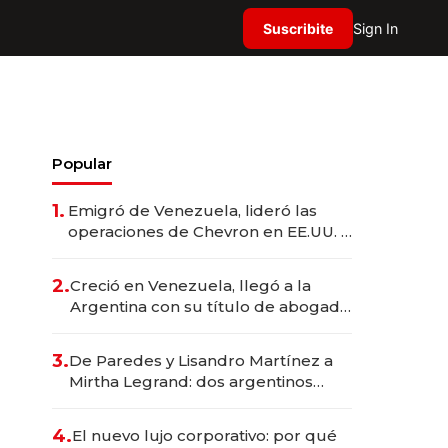
Suscribite
Sign In
Popular
1.
Emigró de Venezuela, lideró las
operaciones de Chevron en EE.UU. y
hoy es la única mujer CEO en Vaca
Muerta
2.
Creció en Venezuela, llegó a la
Argentina con su título de abogado
y construyó un imperio
gastronómico que revoluciona las
3.
De Paredes y Lisandro Martínez a
marcas "fast premium"
Mirtha Legrand: dos argentinos
impulsan el negocio del wellness
deportivo y el cuidado corporal
4.
El nuevo lujo corporativo: por qué