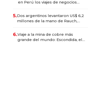
en Perú los viajes de negocios
dejan de ser reuniones para
convertirse en experiencias
5.
Dos argentinos levantaron US$ 6,2
transformadoras
millones de la mano de Rauch,
Englebienne y Woloski
6.
Viaje a la mina de cobre más
grande del mundo: Escondida, el
gigante chileno que exporta US$
14.000 millones anuales