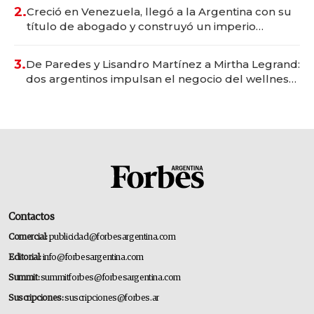
2.
Creció en Venezuela, llegó a la Argentina con su
título de abogado y construyó un imperio
gastronómico que revoluciona las marcas "fast
premium"
3.
De Paredes y Lisandro Martínez a Mirtha Legrand:
dos argentinos impulsan el negocio del wellness
deportivo y el cuidado corporal
Contactos
Comercial:
publicidad@forbesargentina.com
Editorial:
info@forbesargentina.com
Summit:
summitforbes@forbesargentina.com
Suscripciones:
suscripciones@forbes.ar