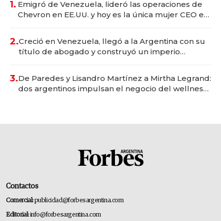
1.
Emigró de Venezuela, lideró las operaciones de
Chevron en EE.UU. y hoy es la única mujer CEO en
Vaca Muerta
2.
Creció en Venezuela, llegó a la Argentina con su
título de abogado y construyó un imperio
gastronómico que revoluciona las marcas "fast
premium"
3.
De Paredes y Lisandro Martínez a Mirtha Legrand:
dos argentinos impulsan el negocio del wellness
deportivo y el cuidado corporal
Contactos
Comercial:
publicidad@forbesargentina.com
Editorial:
info@forbesargentina.com