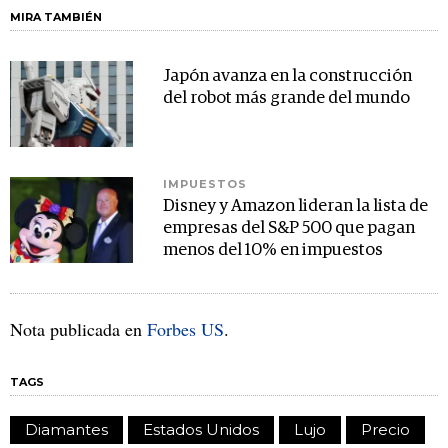
MIRA TAMBIÉN
Japón avanza en la construcción
del robot más grande del mundo
IMPUESTOS
Disney y Amazon lideran la lista de
empresas del S&P 500 que pagan
menos del 10% en impuestos
Nota publicada en
Forbes US
.
TAGS
Diamantes
Estados Unidos
Lujo
Precio