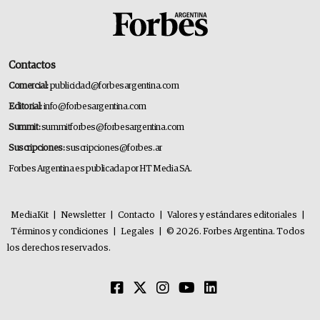
Contactos
Comercial:
publicidad@forbesargentina.com
Editorial:
info@forbesargentina.com
Summit:
summitforbes@forbesargentina.com
Suscripciones:
suscripciones@forbes.ar
Forbes Argentina es publicada por HT Media SA.
MediaKit
|
Newsletter
|
Contacto
|
Valores y estándares editoriales
|
Términos y condiciones
|
Legales
|
© 2026. Forbes Argentina. Todos
los derechos reservados.