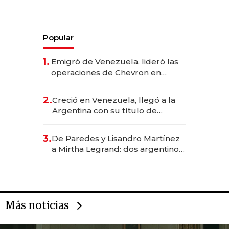
Popular
1.
Emigró de Venezuela, lideró las
operaciones de Chevron en
EE.UU. y hoy es la única mujer
CEO en Vaca Muerta
2.
Creció en Venezuela, llegó a la
Argentina con su título de
abogado y construyó un imperio
gastronómico que revoluciona
3.
De Paredes y Lisandro Martínez
las marcas "fast premium"
a Mirtha Legrand: dos argentinos
impulsan el negocio del wellness
deportivo y el cuidado corporal
Más noticias