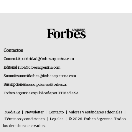
Contactos
Comercial:
publicidad@forbesargentina.com
Editorial:
info@forbesargentina.com
Summit:
summitforbes@forbesargentina.com
Suscripciones:
suscripciones@forbes.ar
Forbes Argentina es publicada por HT Media SA.
MediaKit
|
Newsletter
|
Contacto
|
Valores y estándares editoriales
|
Términos y condiciones
|
Legales
|
© 2026. Forbes Argentina. Todos
los derechos reservados.