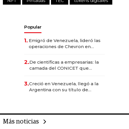
NFT
Pintadas
TEC
tokens digitales
Popular
1.
Emigró de Venezuela, lideró las
operaciones de Chevron en
EE.UU. y hoy es la única mujer
CEO en Vaca Muerta
2.
De científicas a empresarias: la
camada del CONICET que
levantó más de US$ 40 millones
para fundar startups biotech
3.
Creció en Venezuela, llegó a la
Argentina con su título de
abogado y construyó un imperio
gastronómico que revoluciona
las marcas "fast premium"
Más noticias