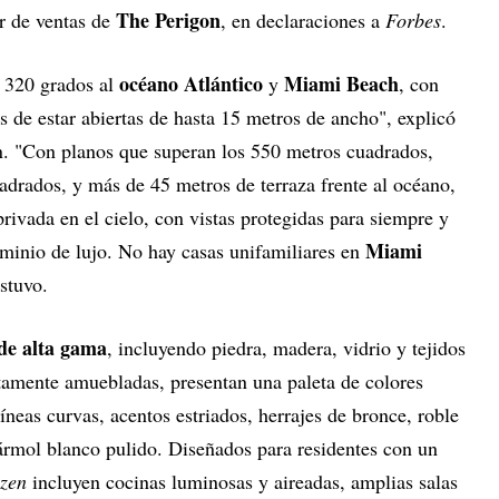
The Perigon
or de ventas de
, en declaraciones a
Forbes
.
océano Atlántico
Miami Beach
e 320 grados al
y
, con
s de estar abiertas de hasta 15 metros de ancho", explicó
on. "Con planos que superan los 550 metros cuadrados,
adrados, y más de 45 metros de terraza frente al océano,
rivada en el cielo, con vistas protegidas para siempre y
Miami
minio de lujo. No hay casas unifamiliares en
stuvo.
de alta gama
, incluyendo piedra, madera, vidrio y tejidos
tamente amuebladas, presentan una paleta de colores
neas curvas, acentos estriados, herrajes de bronce, roble
ármol blanco pulido. Diseñados para residentes con un
zen
incluyen cocinas luminosas y aireadas, amplias salas