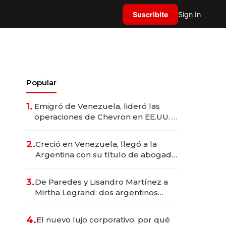
Suscribite
Sign In
Popular
1.
Emigró de Venezuela, lideró las
operaciones de Chevron en EE.UU. y
hoy es la única mujer CEO en Vaca
Muerta
2.
Creció en Venezuela, llegó a la
Argentina con su título de abogado
y construyó un imperio
gastronómico que revoluciona las
3.
De Paredes y Lisandro Martínez a
marcas "fast premium"
Mirtha Legrand: dos argentinos
impulsan el negocio del wellness
deportivo y el cuidado corporal
4.
El nuevo lujo corporativo: por qué