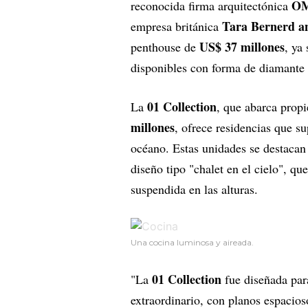
O
reconocida firma arquitectónica
Tara Bernerd a
empresa británica
US$ 37 millones
penthouse de
, ya
disponibles con forma de diamante a
01 Collection
La
, que abarca prop
millones
, ofrece residencias que s
océano. Estas unidades se destacan 
diseño tipo "chalet en el cielo", qu
suspendida en las alturas.
Una cocina luminosa y aireada.
01 Collection
"La
fue diseñada par
extraordinario, con planos espacios