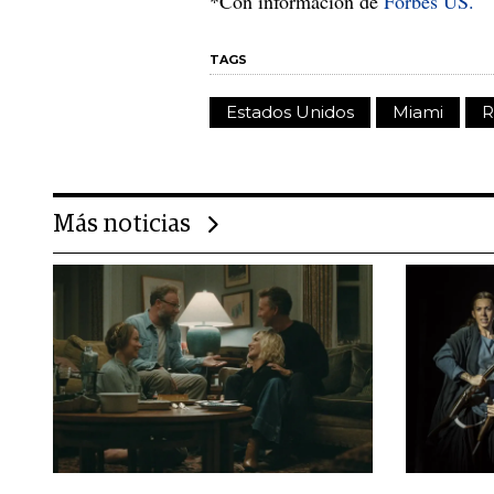
*Con información de
Forbes US.
TAGS
Estados Unidos
Miami
R
Más noticias