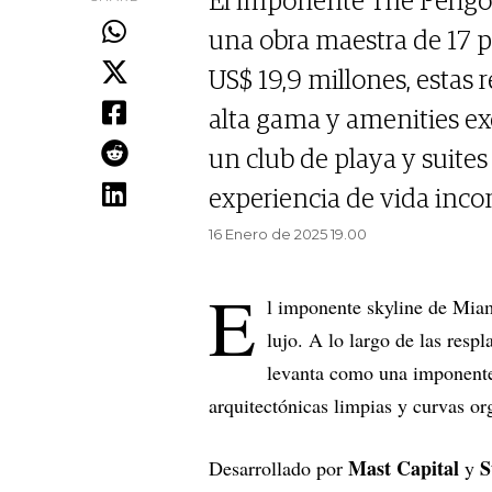
El imponente The Perigo
una obra maestra de 17 p
US$ 19,9 millones, estas
alta gama y amenities ex
un club de playa y suite
experiencia de vida incom
16 Enero de 2025 19.00
E
l imponente skyline de Miam
lujo. A lo largo de las resp
levanta como una imponente 
arquitectónicas limpias y curvas or
Mast Capital
S
Desarrollado por
y