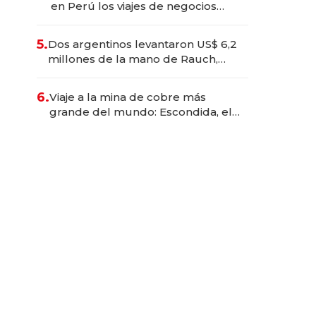
en Perú los viajes de negocios
dejan de ser reuniones para
convertirse en experiencias
5.
Dos argentinos levantaron US$ 6,2
transformadoras
millones de la mano de Rauch,
Englebienne y Woloski
6.
Viaje a la mina de cobre más
grande del mundo: Escondida, el
gigante chileno que exporta US$
14.000 millones anuales