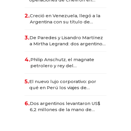
EE.UU. y hoy es la única mujer
CEO en Vaca Muerta
2.
Creció en Venezuela, llegó a la
Argentina con su título de
abogado y construyó un imperio
gastronómico que revoluciona
3.
De Paredes y Lisandro Martínez
las marcas "fast premium"
a Mirtha Legrand: dos argentinos
impulsan el negocio del wellness
deportivo y el cuidado corporal
4.
Philip Anschutz, el magnate
petrolero y rey del
entretenimiento que va por la
licitación de Tecnópolis junto a
5.
El nuevo lujo corporativo: por
Fénix
qué en Perú los viajes de
negocios dejan de ser reuniones
para convertirse en experiencias
6.
Dos argentinos levantaron US$
transformadoras
6,2 millones de la mano de
Rauch, Englebienne y Woloski