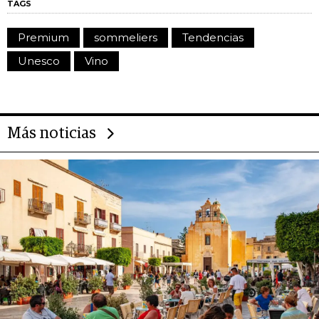
TAGS
Premium
sommeliers
Tendencias
Unesco
Vino
Más noticias