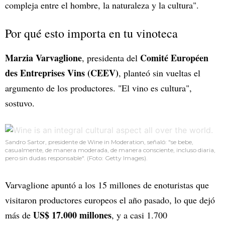
compleja entre el hombre, la naturaleza y la cultura".
Por qué esto importa en tu vinoteca
Marzia Varvaglione
Comité Européen
, presidenta del
des Entreprises Vins (CEEV)
, planteó sin vueltas el
argumento de los productores. "El vino es cultura",
sostuvo.
Sandro Sartor, presidente de Wine in Moderation, señaló: "se bebe,
casualmente, de manera moderada, de manera consciente, incluso diaria,
pero sin dudas responsable". (Foto: Getty Images).
Varvaglione apuntó a los 15 millones de enoturistas que
visitaron productores europeos el año pasado, lo que dejó
US$ 17.000 millones
más de
, y a casi 1.700