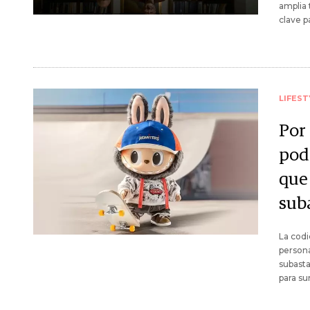
amplia 
clave p
LIFEST
Por
pod
que
sub
La codi
persona
subasta
para su