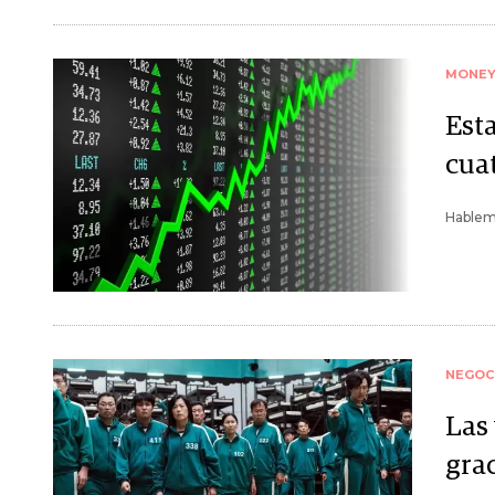
MONE
Esta
cua
Hablem
NEGOC
Las
grac