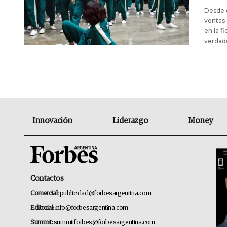
Desde q
ventas 
en la f
verdade
Innovación
Liderazgo
Money
Contactos
Comercial:
publicidad@forbesargentina.com
Editorial:
info@forbesargentina.com
Summit:
summitforbes@forbesargentina.com