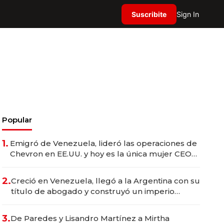
Suscribite
Sign In
Popular
1.
Emigró de Venezuela, lideró las operaciones de
Chevron en EE.UU. y hoy es la única mujer CEO
en Vaca Muerta
2.
Creció en Venezuela, llegó a la Argentina con su
título de abogado y construyó un imperio
gastronómico que revoluciona las marcas "fast
premium"
3.
De Paredes y Lisandro Martínez a Mirtha