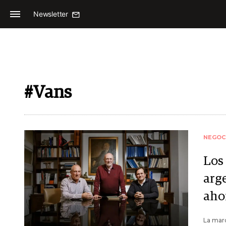
Newsletter
#Vans
NEGOC
Los
arg
aho
La marc