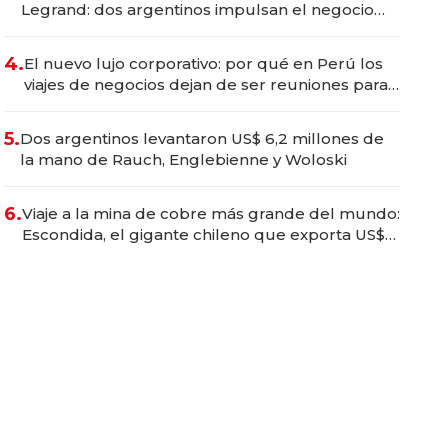
Legrand: dos argentinos impulsan el negocio
del wellness deportivo y el cuidado corporal
4.
El nuevo lujo corporativo: por qué en Perú los
viajes de negocios dejan de ser reuniones para
convertirse en experiencias transformadoras
5.
Dos argentinos levantaron US$ 6,2 millones de
la mano de Rauch, Englebienne y Woloski
6.
Viaje a la mina de cobre más grande del mundo:
Escondida, el gigante chileno que exporta US$
14.000 millones anuales