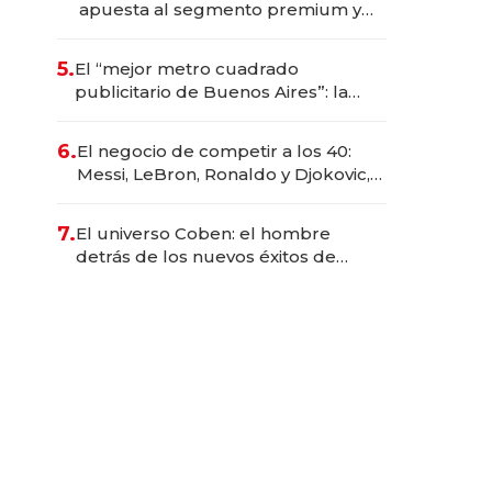
apuesta al segmento premium y
trae una marca brasileña a la
Argentina
5.
El “mejor metro cuadrado
publicitario de Buenos Aires”: la
startup que factura $ 250 millones
en los asientos traseros de los autos
6.
El negocio de competir a los 40:
Messi, LeBron, Ronaldo y Djokovic,
las caras detrás del mercado de la
longevidad deportiva
7.
El universo Coben: el hombre
detrás de los nuevos éxitos de
Netflix