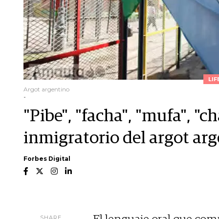
LIF
Argot argentino
-
"Pibe", "facha", "mufa", "c
inmigratorio del argot ar
Forbes Digital
SHARE