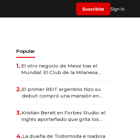
Suscribite
Sign In
Popular
1.
El otro negocio de Messi tras el
Mundial: El Club de la Milanesa
invierte US$ 6 millones en su
expansión y desembarca en Europa
2.
El primer REIT argentino hizo su
debut: compró una mansión en
Barrio Parque por US$ 3,6 millones
3.
Kristian Bereit en Forbes Studio: el
inglés aporteñado que grita los
goles de Argentina y representa a
35 estrellas globales por USD
4.
La dueña de Todomoda e Isadora
200M.