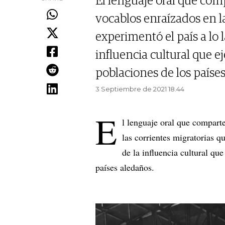
El lenguaje oral que com
vocablos enraízados en l
experimentó el país a lo l
influencia cultural que e
poblaciones de los paíse
3 Septiembre de 2021 18.44
E
l lenguaje oral que compart
las corrientes migratorias q
de la influencia cultural que
países aledaños.