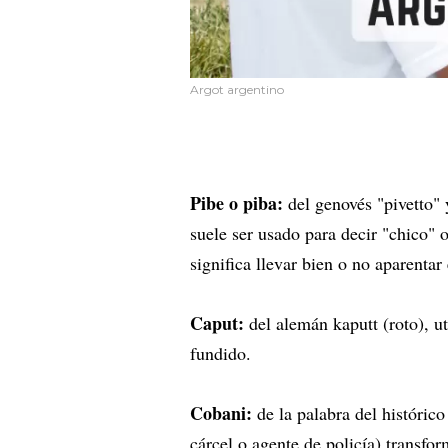
Argot argentino
Pibe o piba:
del genovés "pivetto" y
suele ser usado para decir "chico" 
significa llevar bien o no aparentar
Caput:
del alemán kaputt (roto), ut
fundido.
Cobani:
de la palabra del históric
cárcel o agente de policía) transfor