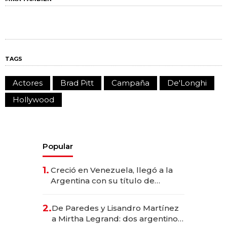
TAGS
Actores
Brad Pitt
Campaña
De'Longhi
Hollywood
Popular
1.
Creció en Venezuela, llegó a la
Argentina con su título de
abogado y construyó un imperio
gastronómico que revoluciona
2.
De Paredes y Lisandro Martínez
las marcas "fast premium"
a Mirtha Legrand: dos argentinos