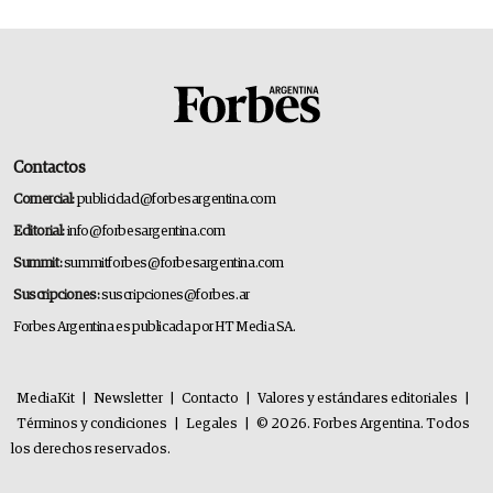
Contactos
Comercial:
publicidad@forbesargentina.com
Editorial:
info@forbesargentina.com
Summit:
summitforbes@forbesargentina.com
Suscripciones:
suscripciones@forbes.ar
Forbes Argentina es publicada por HT Media SA.
MediaKit
|
Newsletter
|
Contacto
|
Valores y estándares editoriales
|
Términos y condiciones
|
Legales
|
© 2026. Forbes Argentina. Todos
los derechos reservados.