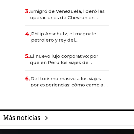
impulsan el negocio del wellness
deportivo y el cuidado corporal
3.
Emigró de Venezuela, lideró las
operaciones de Chevron en
EE.UU. y hoy es la única mujer
CEO en Vaca Muerta
4.
Philip Anschutz, el magnate
petrolero y rey del
entretenimiento que va por la
licitación de Tecnópolis junto a
5.
El nuevo lujo corporativo: por
Fénix
qué en Perú los viajes de
negocios dejan de ser reuniones
para convertirse en experiencias
6.
Del turismo masivo a los viajes
transformadoras
por experiencias: cómo cambia el
negocio de la asistencia al viajero
Más noticias