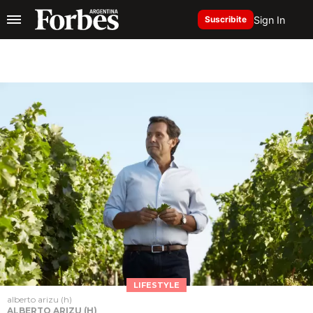
Sign In
Suscribite
LIFESTYLE
alberto arizu (h)
ALBERTO ARIZU (H)