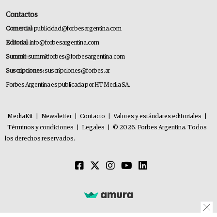
Contactos
Comercial:
publicidad@forbesargentina.com
Editorial:
info@forbesargentina.com
Summit:
summitforbes@forbesargentina.com
Suscripciones:
suscripciones@forbes.ar
Forbes Argentina es publicada por HT Media SA.
MediaKit
|
Newsletter
|
Contacto
|
Valores y estándares editoriales
|
Términos y condiciones
|
Legales
|
© 2026. Forbes Argentina. Todos
los derechos reservados.