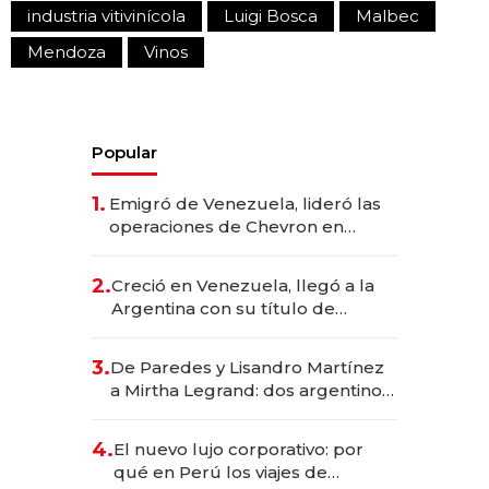
industria vitivinícola
Luigi Bosca
Malbec
Mendoza
Vinos
Popular
1.
Emigró de Venezuela, lideró las
operaciones de Chevron en
EE.UU. y hoy es la única mujer
CEO en Vaca Muerta
2.
Creció en Venezuela, llegó a la
Argentina con su título de
abogado y construyó un imperio
gastronómico que revoluciona
3.
De Paredes y Lisandro Martínez
las marcas "fast premium"
a Mirtha Legrand: dos argentinos
impulsan el negocio del wellness
deportivo y el cuidado corporal
4.
El nuevo lujo corporativo: por
qué en Perú los viajes de