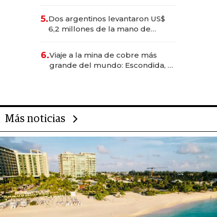
negocios dejan de ser reuniones
para convertirse en experiencias
5.
Dos argentinos levantaron US$
transformadoras
6,2 millones de la mano de
Rauch, Englebienne y Woloski
6.
Viaje a la mina de cobre más
grande del mundo: Escondida, el
gigante chileno que exporta US$
14.000 millones anuales
Más noticias